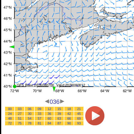
036
00
03
06
09
12
15
18
21
24
27
30
33
36
39
42
45
48
51
54
57
60
63
66
69
72
75
78
81
84
87
90
93