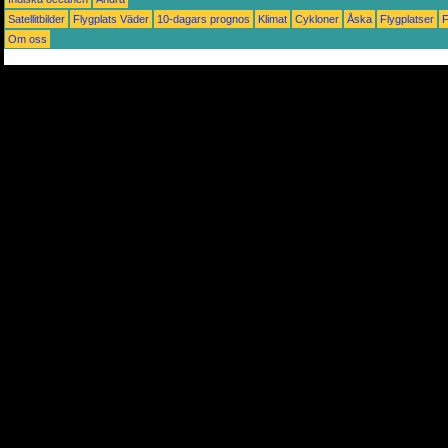
Satellitbilder
Flygplats Väder
10-dagars prognos
Klimat
Cykloner
Åska
Flygplatser
Om oss