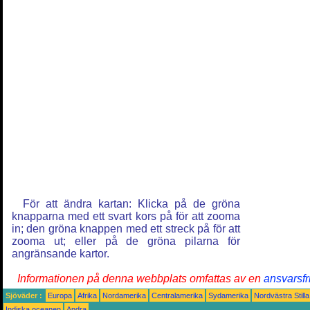
För att ändra kartan: Klicka på de gröna
knapparna med ett svart kors på för att zooma
in; den gröna knappen med ett streck på för att
zooma ut; eller på de gröna pilarna för
angränsande kartor.
Informationen på denna webbplats omfattas av en
ansvarsfr
Sjöväder :
Europa
Afrika
Nordamerika
Centralamerika
Sydamerika
Nordvästra Still
Indiska oceanen
Andra