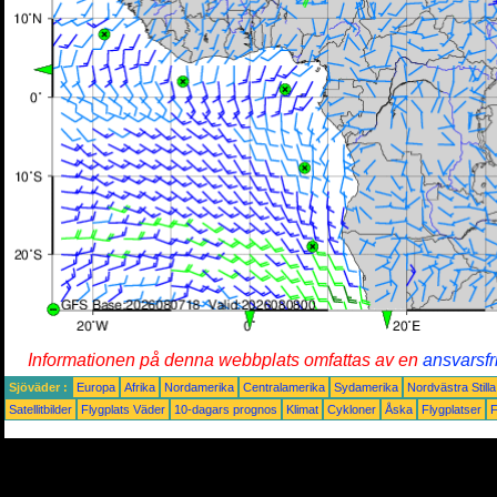
Informationen på denna webbplats omfattas av en
ansvarsfr
Sjöväder :
Europa
Afrika
Nordamerika
Centralamerika
Sydamerika
Nordvästra Still
Satellitbilder
Flygplats Väder
10-dagars prognos
Klimat
Cykloner
Åska
Flygplatser