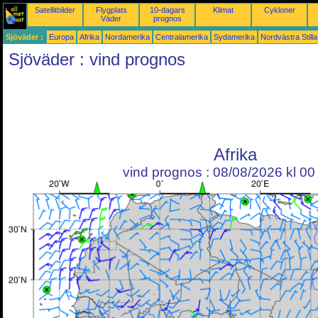
Satellitbilder
Flygplats
10-dagars
Klimat
Cykloner
Väder
prognos
Sjöväder :
Europa
Afrika
Nordamerika
Centralamerika
Sydamerika
Nordvästra Still
Sjöväder : vind prognos
Afrika
vind prognos : 08/08/2026 kl 0