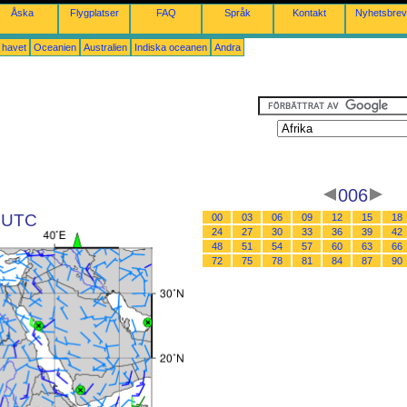
Åska
Flygplatser
FAQ
Språk
Kontakt
Nyhetsbrev
a havet
Oceanien
Australien
Indiska oceanen
Andra
006
0 UTC
00
03
06
09
12
15
18
24
27
30
33
36
39
42
48
51
54
57
60
63
66
72
75
78
81
84
87
90