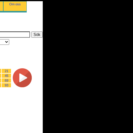
Om oss
21
45
69
93