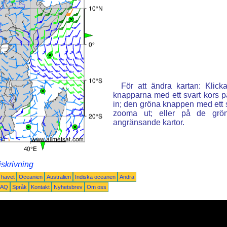
För att ändra kartan: Klic
knapparna med ett svart kors p
in; den gröna knappen med ett st
zooma ut; eller på de grön
angränsande kartor.
iskrivning
a havet
Oceanien
Australien
Indiska oceanen
Andra
FAQ
Språk
Kontakt
Nyhetsbrev
Om oss