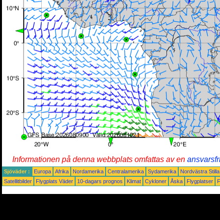
Informationen på denna webbplats omfattas av en
ansvarsfr
Sjöväder :
Europa
Afrika
Nordamerika
Centralamerika
Sydamerika
Nordvästra Still
Satellitbilder
Flygplats Väder
10-dagars prognos
Klimat
Cykloner
Åska
Flygplatser