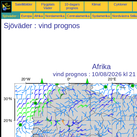
Satellitbilder
Flygplats
10-dagars
Klimat
Cykloner
Väder
prognos
Sjöväder :
Europa
Afrika
Nordamerika
Centralamerika
Sydamerika
Nordvästra Still
Sjöväder : vind prognos
Afrika
vind prognos : 10/08/2026 kl 2