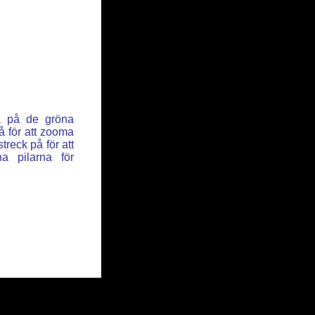
ka på de gröna
å för att zooma
reck på för att
a pilarna för