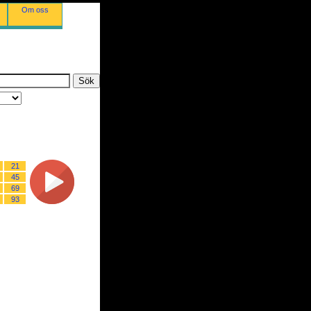
Om oss
21
45
69
93