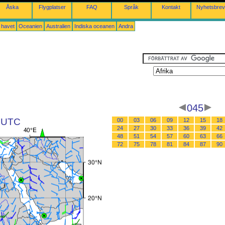
Åska
Flygplatser
FAQ
Språk
Kontakt
Nyhetsbrev
a havet
Oceanien
Australien
Indiska oceanen
Andra
045
1 UTC
00
03
06
09
12
15
18
24
27
30
33
36
39
42
48
51
54
57
60
63
66
72
75
78
81
84
87
90