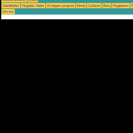
Satellitbilder
Flygplats Väder
10-dagars prognos
Klimat
Cykloner
Åska
Flygplatser
Om oss