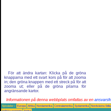
För att ändra kartan: Klicka på de gröna
knapparna med ett svart kors på för att zooma
in; den gröna knappen med ett streck på för att
zooma ut; eller på de gröna pilarna för
angränsande kartor.
Informationen på denna webbplats omfattas av en
ansvarsfr
Sjöväder :
Europa
Afrika
Nordamerika
Centralamerika
Sydamerika
Nordvästra Still
Indiska oceanen
Andra