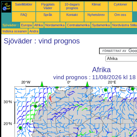
Satellitbilder
Flygplats
10-dagars
Klimat
Cykloner
Väder
prognos
FAQ
Språk
Kontakt
Nyhetsbrev
Om oss
Sjöväder :
Europa
Afrika
Nordamerika
Centralamerika
Sydamerika
Nordvästra Still
Indiska oceanen
Andra
Sjöväder : vind prognos
Afrika
vind prognos : 11/08/2026 kl 1