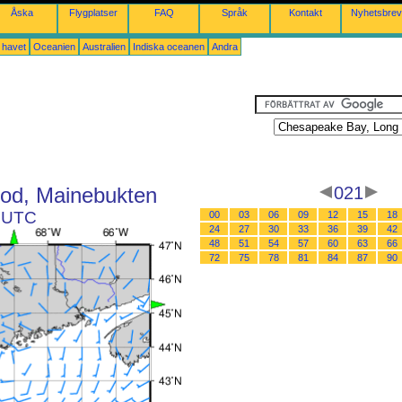
Åska
Flygplatser
FAQ
Språk
Kontakt
Nyhetsbrev
a havet
Oceanien
Australien
Indiska oceanen
Andra
od, Mainebukten
021
9 UTC
00
03
06
09
12
15
18
24
27
30
33
36
39
42
48
51
54
57
60
63
66
72
75
78
81
84
87
90