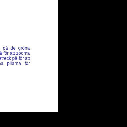
ka på de gröna
å för att zooma
reck på för att
a pilarna för