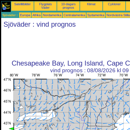
Satellitbilder
Flygplats
10-dagars
Klimat
Cykloner
Väder
prognos
Sjöväder :
Europa
Afrika
Nordamerika
Centralamerika
Sydamerika
Nordvästra Still
Sjöväder : vind prognos
Chesapeake Bay, Long Island, Cape C
vind prognos : 08/08/2026 kl 0