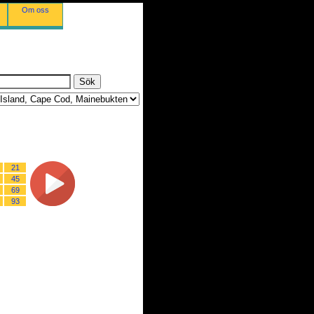
Om oss
21
45
69
93