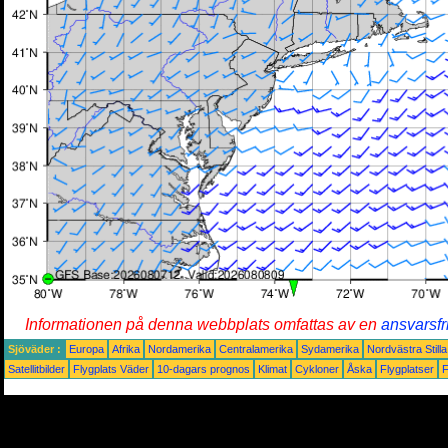
Informationen på denna webbplats omfattas av en
ansvarsfr
Sjöväder :
Europa
Afrika
Nordamerika
Centralamerika
Sydamerika
Nordvästra Still
Satellitbilder
Flygplats Väder
10-dagars prognos
Klimat
Cykloner
Åska
Flygplatser