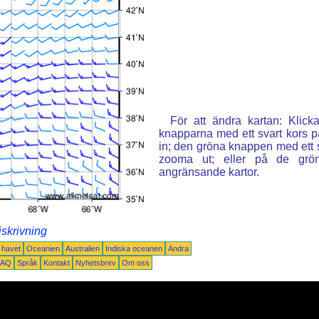
För att ändra kartan: Klic
knapparna med ett svart kors p
in; den gröna knappen med ett st
zooma ut; eller på de grön
angränsande kartor.
iskrivning
a havet
Oceanien
Australien
Indiska oceanen
Andra
FAQ
Språk
Kontakt
Nyhetsbrev
Om oss