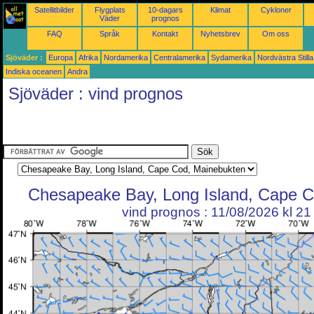
Satellitbilder
Flygplats
10-dagars
Klimat
Cykloner
Väder
prognos
FAQ
Språk
Kontakt
Nyhetsbrev
Om oss
Sjöväder :
Europa
Afrika
Nordamerika
Centralamerika
Sydamerika
Nordvästra Still
Indiska oceanen
Andra
Sjöväder : vind prognos
Chesapeake Bay, Long Island, Cape C
vind prognos : 11/08/2026 kl 2