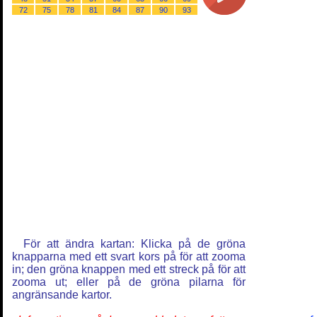
72
75
78
81
84
87
90
93
För att ändra kartan: Klicka på de gröna
knapparna med ett svart kors på för att zooma
in; den gröna knappen med ett streck på för att
zooma ut; eller på de gröna pilarna för
angränsande kartor.