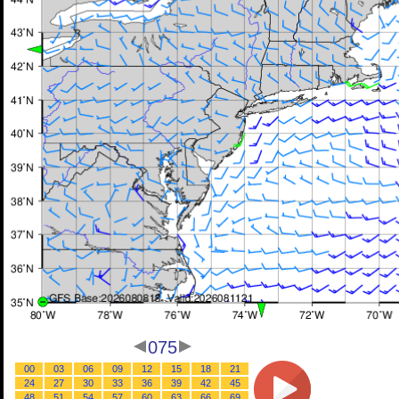
075
00
03
06
09
12
15
18
21
24
27
30
33
36
39
42
45
48
51
54
57
60
63
66
69