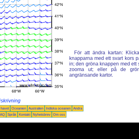
För att ändra kartan: Klic
knapparna med ett svart kors p
in; den gröna knappen med ett st
zooma ut; eller på de grön
angränsande kartor.
iskrivning
a havet
Oceanien
Australien
Indiska oceanen
Andra
FAQ
Språk
Kontakt
Nyhetsbrev
Om oss