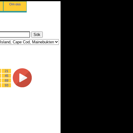
Om oss
21
45
69
93