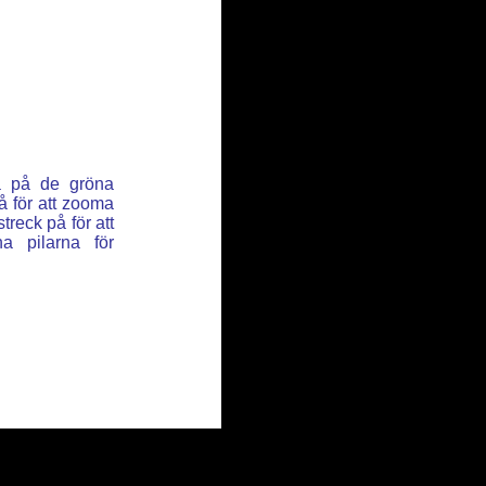
ka på de gröna
å för att zooma
reck på för att
a pilarna för