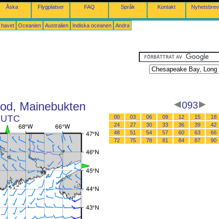
Åska
Flygplatser
FAQ
Språk
Kontakt
Nyhetsbrev
a havet
Oceanien
Australien
Indiska oceanen
Andra
od, Mainebukten
093
1 UTC
00
03
06
09
12
15
18
24
27
30
33
36
39
42
48
51
54
57
60
63
66
72
75
78
81
84
87
90