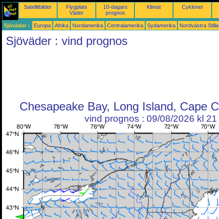
Satellitbilder
Flygplats
10-dagars
Klimat
Cykloner
Väder
prognos
Sjöväder :
Europa
Afrika
Nordamerika
Centralamerika
Sydamerika
Nordvästra Still
Sjöväder : vind prognos
Chesapeake Bay, Long Island, Cape C
vind prognos : 09/08/2026 kl 2