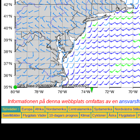
Informationen på denna webbplats omfattas av en
ansvarsfr
Sjöväder :
Europa
Afrika
Nordamerika
Centralamerika
Sydamerika
Nordvästra Still
Satellitbilder
Flygplats Väder
10-dagars prognos
Klimat
Cykloner
Åska
Flygplatser