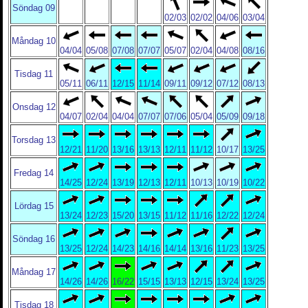
Söndag 09
02/03
02/02
04/06
03/04
Måndag 10
04/04
05/08
07/08
07/07
05/07
02/04
04/08
08/16
Tisdag 11
05/11
06/11
12/15
11/14
09/11
09/12
07/12
08/13
Onsdag 12
04/07
02/04
04/04
07/07
07/06
05/04
05/09
09/18
Torsdag 13
12/21
11/20
13/16
13/13
12/11
11/12
10/17
13/25
Fredag 14
14/25
12/24
13/19
12/13
12/11
10/13
10/19
10/22
Lördag 15
13/24
12/23
15/20
13/15
11/12
11/16
12/22
12/24
Söndag 16
13/25
12/24
14/23
14/16
14/14
13/16
11/23
13/25
Måndag 17
14/26
14/26
16/22
15/15
13/13
12/15
13/24
13/25
Tisdag 18