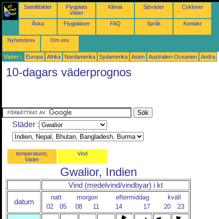
Satellitbilder
Flygplats
Klimat
Sjöväder
Cykloner
Väder
Åska
Flygplatser
FAQ
Språk
Kontakt
Nyhetsbrev
Om oss
Väder :
Europa
Afrika
Nordamerika
Sydamerika
Asien
Australien-Oceanien
Andra
10-dagars väderprognos
Städer :
temperaturer,
Vind
Väder
Gwalior, Indien
Vind (medelvind/vindbyar) i kt
natt
morgon
eftermiddag
kväll
datum
02
05
08
11
14
17
20
23