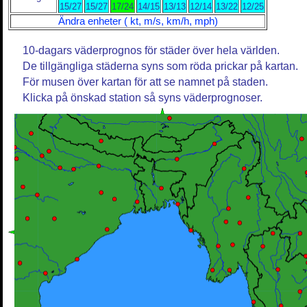
15/27
15/27
17/24
14/15
13/13
12/14
13/22
12/25
Ändra enheter ( kt, m/s, km/h, mph)
10-dagars väderprognos för städer över hela världen.
De tillgängliga städerna syns som röda prickar på kartan.
För musen över kartan för att se namnet på staden.
Klicka på önskad station så syns väderprognoser.