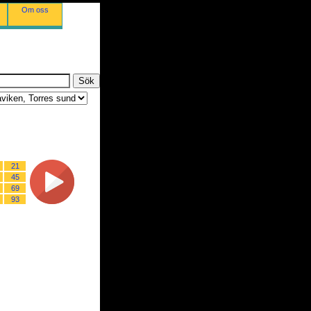
Om oss
21
45
69
93