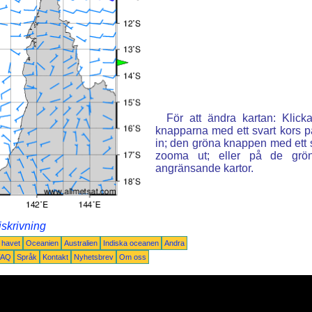
För att ändra kartan: Klic
knapparna med ett svart kors p
in; den gröna knappen med ett st
zooma ut; eller på de grön
angränsande kartor.
iskrivning
a havet
Oceanien
Australien
Indiska oceanen
Andra
FAQ
Språk
Kontakt
Nyhetsbrev
Om oss