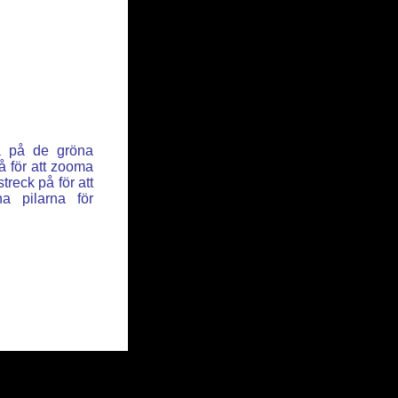
ka på de gröna
å för att zooma
reck på för att
a pilarna för