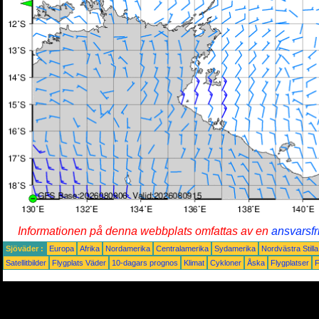
Informationen på denna webbplats omfattas av en
ansvarsfr
Sjöväder :
Europa
Afrika
Nordamerika
Centralamerika
Sydamerika
Nordvästra Still
Satellitbilder
Flygplats Väder
10-dagars prognos
Klimat
Cykloner
Åska
Flygplatser