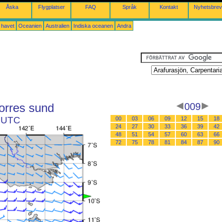
Åska
Flygplatser
FAQ
Språk
Kontakt
Nyhetsbrev
a havet
Oceanien
Australien
Indiska oceanen
Andra
Torres sund
009
5 UTC
00
03
06
09
12
15
18
24
27
30
33
36
39
42
48
51
54
57
60
63
66
72
75
78
81
84
87
90