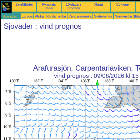
Satellitbilder
Flygplats
10-dagars
Klimat
Cykloner
Väder
prognos
Sjöväder :
Europa
Afrika
Nordamerika
Centralamerika
Sydamerika
Nordvästra Still
Sjöväder : vind prognos
Arafurasjön, Carpentariaviken, 
vind prognos : 09/08/2026 kl 1