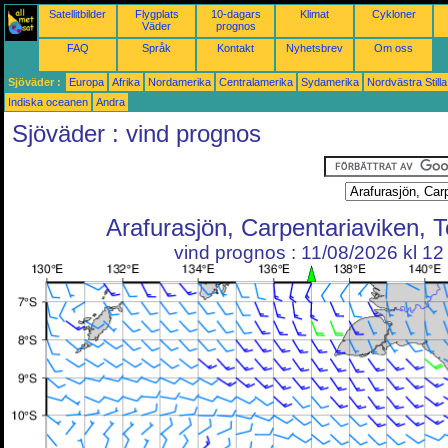
Satellitbilder
Flygplats
10-dagars
Klimat
Cykloner
Väder
prognos
FAQ
Språk
Kontakt
Nyhetsbrev
Om oss
Sjöväder :
Europa
Afrika
Nordamerika
Centralamerika
Sydamerika
Nordvästra Still
Indiska oceanen
Andra
Sjöväder : vind prognos
Arafurasjön, Carpentariaviken, 
vind prognos : 11/08/2026 kl 1