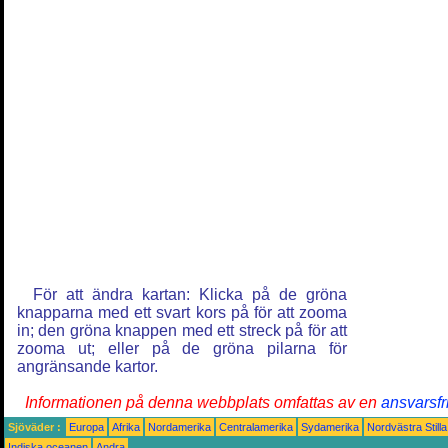
För att ändra kartan: Klicka på de gröna
knapparna med ett svart kors på för att zooma
in; den gröna knappen med ett streck på för att
zooma ut; eller på de gröna pilarna för
angränsande kartor.
Informationen på denna webbplats omfattas av en
ansvarsfr
Sjöväder :
Europa
Afrika
Nordamerika
Centralamerika
Sydamerika
Nordvästra Still
Indiska oceanen
Andra