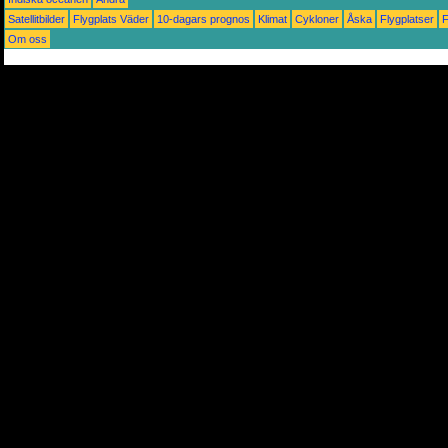
Satellitbilder
Flygplats Väder
10-dagars prognos
Klimat
Cykloner
Åska
Flygplatser
Om oss