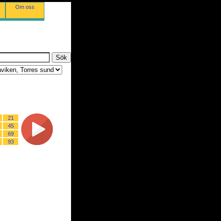
Om oss
21
45
69
93