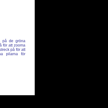
ka på de gröna
å för att zooma
reck på för att
a pilarna för