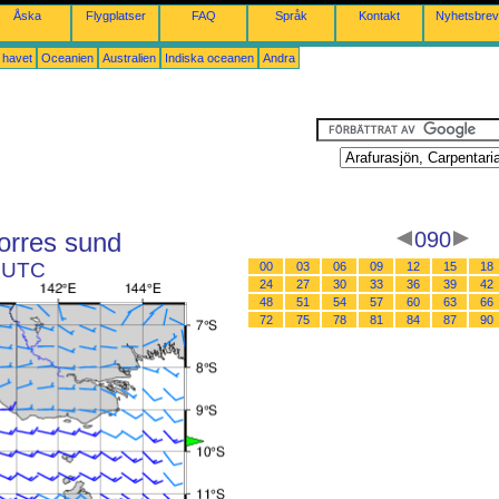
Åska
Flygplatser
FAQ
Språk
Kontakt
Nyhetsbrev
a havet
Oceanien
Australien
Indiska oceanen
Andra
Torres sund
090
8 UTC
00
03
06
09
12
15
18
24
27
30
33
36
39
42
48
51
54
57
60
63
66
72
75
78
81
84
87
90