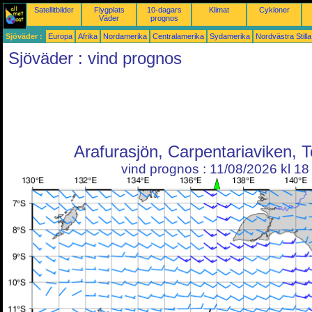
Satellitbilder
Flygplats
10-dagars
Klimat
Cykloner
Väder
prognos
Sjöväder :
Europa
Afrika
Nordamerika
Centralamerika
Sydamerika
Nordvästra Still
Sjöväder : vind prognos
Arafurasjön, Carpentariaviken, 
vind prognos : 11/08/2026 kl 1