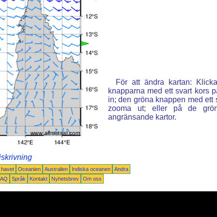
För att ändra kartan: Klic
knapparna med ett svart kors p
in; den gröna knappen med ett st
zooma ut; eller på de grön
angränsande kartor.
iskrivning
a havet
Oceanien
Australien
Indiska oceanen
Andra
FAQ
Språk
Kontakt
Nyhetsbrev
Om oss