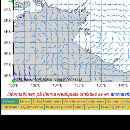
Informationen på denna webbplats omfattas av en
ansvarsfr
Sjöväder :
Europa
Afrika
Nordamerika
Centralamerika
Sydamerika
Nordvästra Still
Satellitbilder
Flygplats Väder
10-dagars prognos
Klimat
Cykloner
Åska
Flygplatser