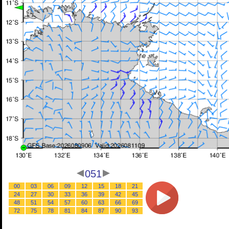
051
00
03
06
09
12
15
18
21
24
27
30
33
36
39
42
45
48
51
54
57
60
63
66
69
72
75
78
81
84
87
90
93