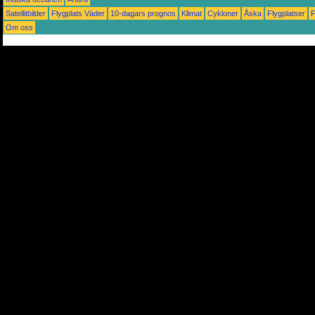
Satellitbilder
Flygplats Väder
10-dagars prognos
Klimat
Cykloner
Åska
Flygplatser
Om oss