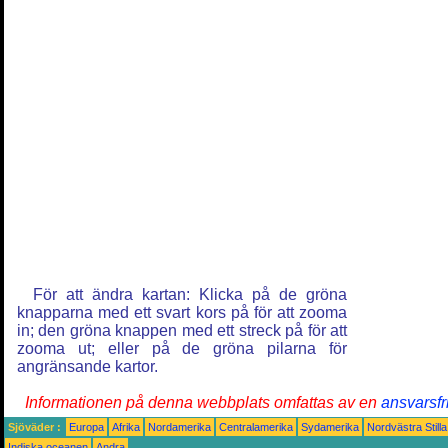
För att ändra kartan: Klicka på de gröna
knapparna med ett svart kors på för att zooma
in; den gröna knappen med ett streck på för att
zooma ut; eller på de gröna pilarna för
angränsande kartor.
Informationen på denna webbplats omfattas av en
ansvarsfr
Sjöväder :
Europa
Afrika
Nordamerika
Centralamerika
Sydamerika
Nordvästra Still
Indiska oceanen
Andra