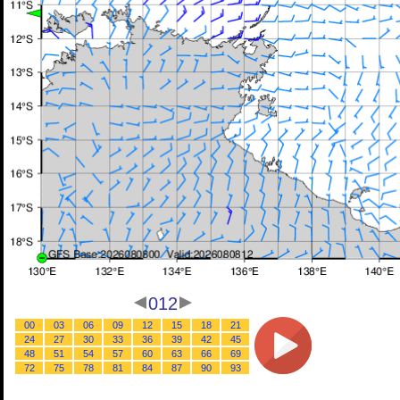
012
00
03
06
09
12
15
18
21
24
27
30
33
36
39
42
45
48
51
54
57
60
63
66
69
72
75
78
81
84
87
90
93