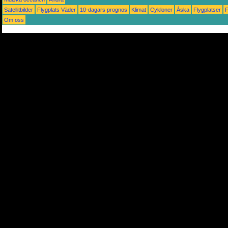
Satellitbilder
Flygplats Väder
10-dagars prognos
Klimat
Cykloner
Åska
Flygplatser
Om oss