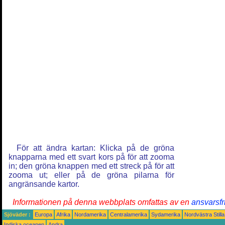
För att ändra kartan: Klicka på de gröna
knapparna med ett svart kors på för att zooma
in; den gröna knappen med ett streck på för att
zooma ut; eller på de gröna pilarna för
angränsande kartor.
Informationen på denna webbplats omfattas av en
ansvarsfr
Sjöväder :
Europa
Afrika
Nordamerika
Centralamerika
Sydamerika
Nordvästra Still
Indiska oceanen
Andra