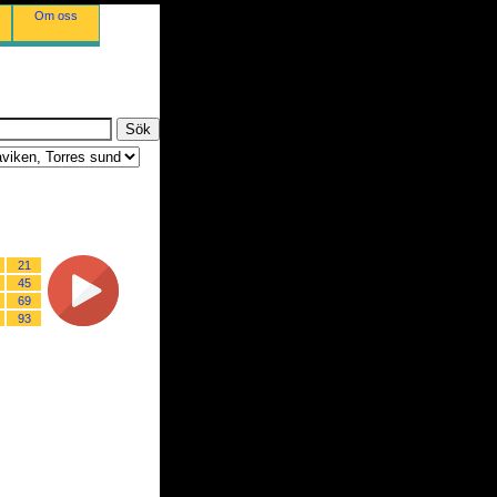
Om oss
21
45
69
93