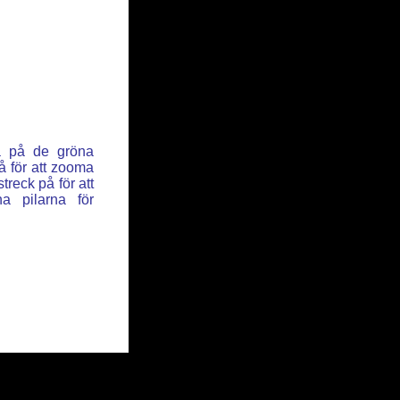
ka på de gröna
å för att zooma
reck på för att
a pilarna för