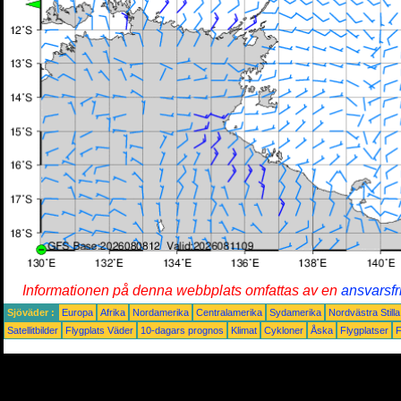
Informationen på denna webbplats omfattas av en
ansvarsfr
Sjöväder :
Europa
Afrika
Nordamerika
Centralamerika
Sydamerika
Nordvästra Still
Satellitbilder
Flygplats Väder
10-dagars prognos
Klimat
Cykloner
Åska
Flygplatser