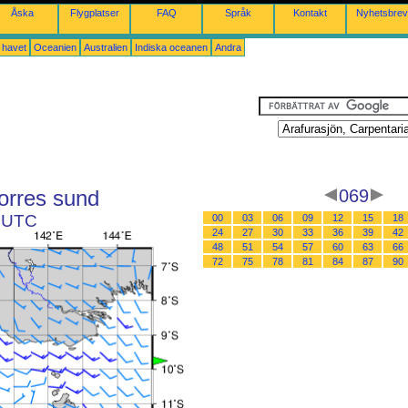
Åska
Flygplatser
FAQ
Språk
Kontakt
Nyhetsbrev
a havet
Oceanien
Australien
Indiska oceanen
Andra
Torres sund
069
9 UTC
00
03
06
09
12
15
18
24
27
30
33
36
39
42
48
51
54
57
60
63
66
72
75
78
81
84
87
90