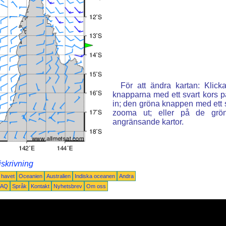
För att ändra kartan: Klic
knapparna med ett svart kors p
in; den gröna knappen med ett st
zooma ut; eller på de grön
angränsande kartor.
iskrivning
a havet
Oceanien
Australien
Indiska oceanen
Andra
FAQ
Språk
Kontakt
Nyhetsbrev
Om oss