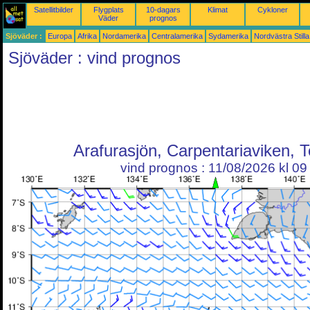
Satellitbilder
Flygplats
10-dagars
Klimat
Cykloner
Väder
prognos
Sjöväder :
Europa
Afrika
Nordamerika
Centralamerika
Sydamerika
Nordvästra Still
Sjöväder : vind prognos
Arafurasjön, Carpentariaviken, 
vind prognos : 11/08/2026 kl 0