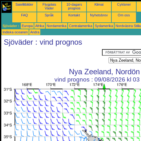
Satellitbilder
Flygplats
10-dagars
Klimat
Cykloner
Väder
prognos
FAQ
Språk
Kontakt
Nyhetsbrev
Om oss
Sjöväder :
Europa
Afrika
Nordamerika
Centralamerika
Sydamerika
Nordvästra Still
Indiska oceanen
Andra
Sjöväder : vind prognos
Nya Zeeland, Nordön
vind prognos : 09/08/2026 kl 0