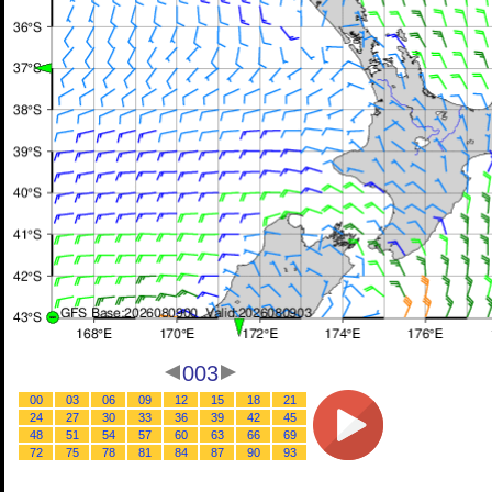
003
00
03
06
09
12
15
18
21
24
27
30
33
36
39
42
45
48
51
54
57
60
63
66
69
72
75
78
81
84
87
90
93