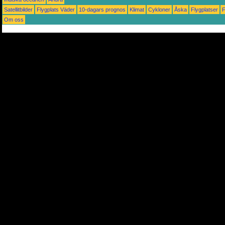
Satellitbilder
Flygplats Väder
10-dagars prognos
Klimat
Cykloner
Åska
Flygplatser
Om oss