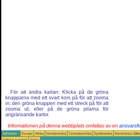
För att ändra kartan: Klicka på de gröna
knapparna med ett svart kors på för att zooma
in; den gröna knappen med ett streck på för att
zooma ut; eller på de gröna pilarna för
angränsande kartor.
Informationen på denna webbplats omfattas av en
ansvarsfr
Sjöväder :
Europa
Afrika
Nordamerika
Centralamerika
Sydamerika
Nordvästra Still
Indiska oceanen
Andra