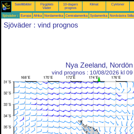
Satellitbilder
Flygplats
10-dagars
Klimat
Cykloner
Väder
prognos
Sjöväder :
Europa
Afrika
Nordamerika
Centralamerika
Sydamerika
Nordvästra Still
Sjöväder : vind prognos
Nya Zeeland, Nordön
vind prognos : 10/08/2026 kl 0