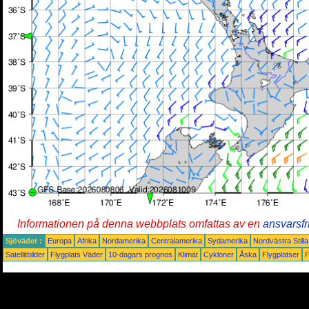
Informationen på denna webbplats omfattas av en
ansvarsfr
Sjöväder :
Europa
Afrika
Nordamerika
Centralamerika
Sydamerika
Nordvästra Still
Satellitbilder
Flygplats Väder
10-dagars prognos
Klimat
Cykloner
Åska
Flygplatser