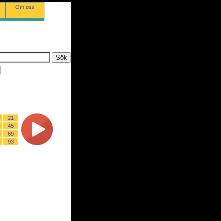
Om oss
21
45
69
93