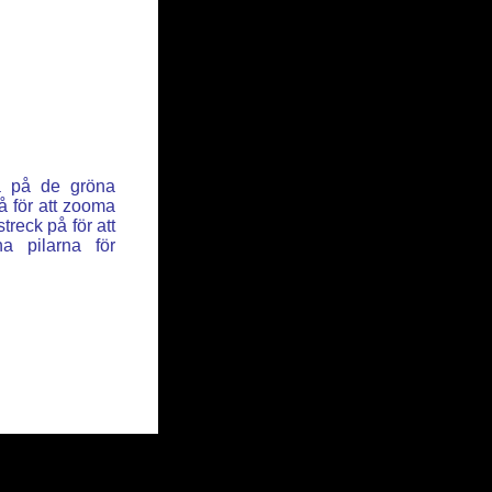
ka på de gröna
å för att zooma
reck på för att
a pilarna för