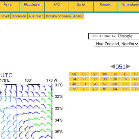
Åska
Flygplatser
FAQ
Språk
Kontakt
Nyhetsbrev
a havet
Oceanien
Australien
Indiska oceanen
Andra
051
9 UTC
00
03
06
09
12
15
18
24
27
30
33
36
39
42
48
51
54
57
60
63
66
72
75
78
81
84
87
90