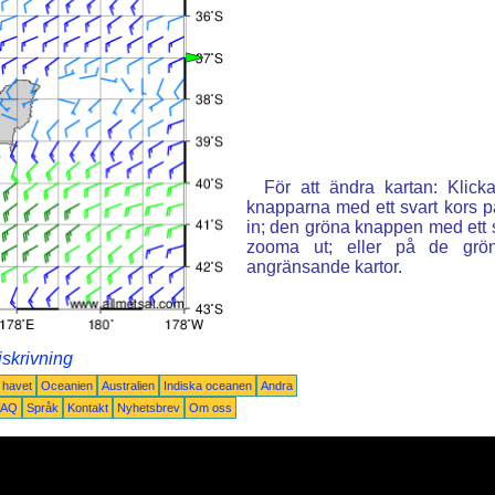
För att ändra kartan: Klic
knapparna med ett svart kors p
in; den gröna knappen med ett st
zooma ut; eller på de grön
angränsande kartor.
iskrivning
a havet
Oceanien
Australien
Indiska oceanen
Andra
FAQ
Språk
Kontakt
Nyhetsbrev
Om oss