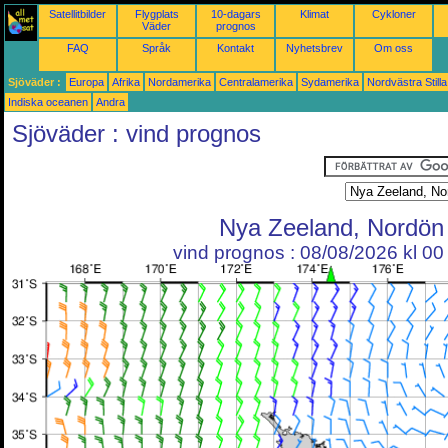
Satellitbilder
Flygplats
10-dagars
Klimat
Cykloner
Väder
prognos
FAQ
Språk
Kontakt
Nyhetsbrev
Om oss
Sjöväder :
Europa
Afrika
Nordamerika
Centralamerika
Sydamerika
Nordvästra Still
Indiska oceanen
Andra
Sjöväder : vind prognos
Nya Zeeland, Nordön
vind prognos : 08/08/2026 kl 0