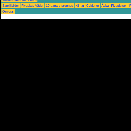
Satellitbilder
Flygplats Väder
10-dagars prognos
Klimat
Cykloner
Åska
Flygplatser
Om oss