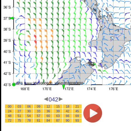
042
00
03
06
09
12
15
18
21
24
27
30
33
36
39
42
45
48
51
54
57
60
63
66
69
72
75
78
81
84
87
90
93