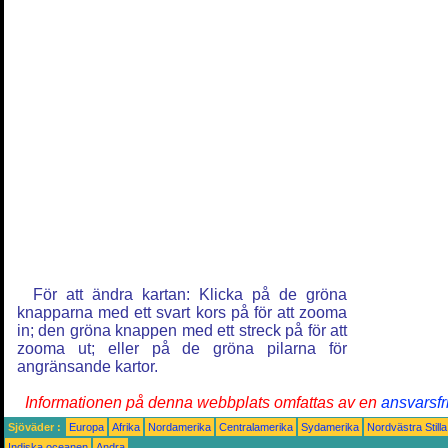
För att ändra kartan: Klicka på de gröna
knapparna med ett svart kors på för att zooma
in; den gröna knappen med ett streck på för att
zooma ut; eller på de gröna pilarna för
angränsande kartor.
Informationen på denna webbplats omfattas av en
ansvarsfr
Sjöväder :
Europa
Afrika
Nordamerika
Centralamerika
Sydamerika
Nordvästra Still
Indiska oceanen
Andra