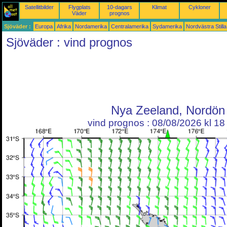
Satellitbilder
Flygplats
10-dagars
Klimat
Cykloner
Väder
prognos
Sjöväder :
Europa
Afrika
Nordamerika
Centralamerika
Sydamerika
Nordvästra Still
Sjöväder : vind prognos
Nya Zeeland, Nordön
vind prognos : 08/08/2026 kl 1