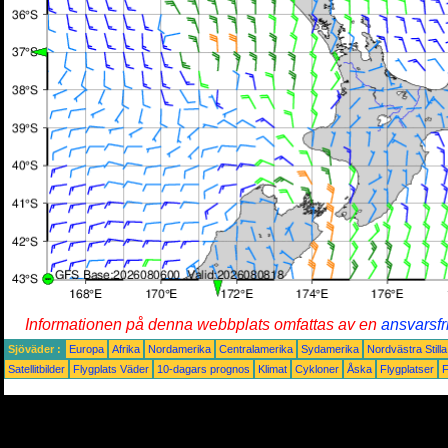
Informationen på denna webbplats omfattas av en
ansvarsfr
Sjöväder :
Europa
Afrika
Nordamerika
Centralamerika
Sydamerika
Nordvästra Still
Satellitbilder
Flygplats Väder
10-dagars prognos
Klimat
Cykloner
Åska
Flygplatser