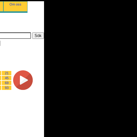
Om oss
21
45
69
93