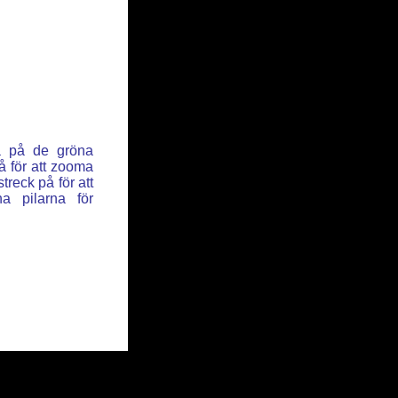
ka på de gröna
å för att zooma
reck på för att
a pilarna för