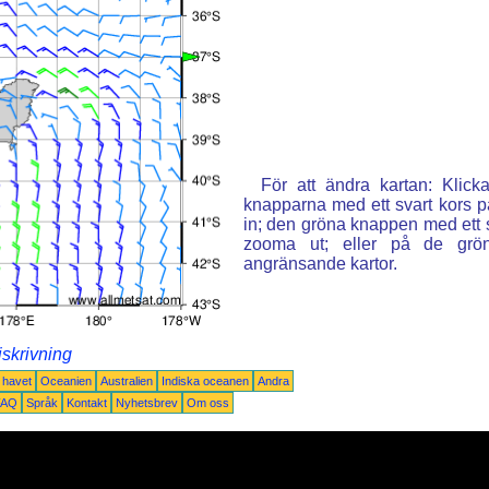
För att ändra kartan: Klic
knapparna med ett svart kors p
in; den gröna knappen med ett st
zooma ut; eller på de grön
angränsande kartor.
iskrivning
a havet
Oceanien
Australien
Indiska oceanen
Andra
FAQ
Språk
Kontakt
Nyhetsbrev
Om oss