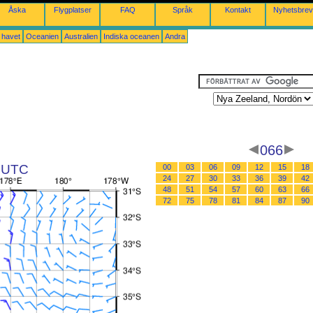
Åska
Flygplatser
FAQ
Språk
Kontakt
Nyhetsbrev
a havet
Oceanien
Australien
Indiska oceanen
Andra
066
8 UTC
00
03
06
09
12
15
18
24
27
30
33
36
39
42
48
51
54
57
60
63
66
72
75
78
81
84
87
90