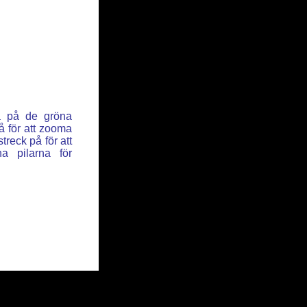
ka på de gröna
å för att zooma
reck på för att
a pilarna för