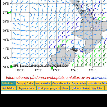
Informationen på denna webbplats omfattas av en
ansvarsfr
Sjöväder :
Europa
Afrika
Nordamerika
Centralamerika
Sydamerika
Nordvästra Still
Satellitbilder
Flygplats Väder
10-dagars prognos
Klimat
Cykloner
Åska
Flygplatser