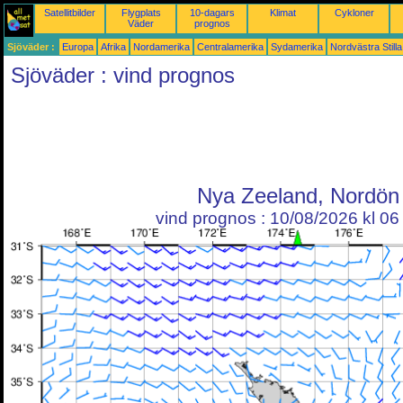
Satellitbilder
Flygplats
10-dagars
Klimat
Cykloner
Väder
prognos
Sjöväder :
Europa
Afrika
Nordamerika
Centralamerika
Sydamerika
Nordvästra Still
Sjöväder : vind prognos
Nya Zeeland, Nordön
vind prognos : 10/08/2026 kl 0