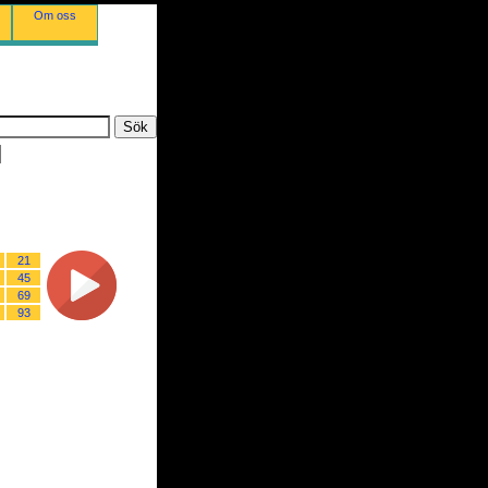
Om oss
21
45
69
93