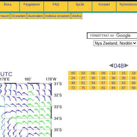
Åska
Flygplatser
FAQ
Språk
Kontakt
Nyhetsbrev
a havet
Oceanien
Australien
Indiska oceanen
Andra
048
6 UTC
00
03
06
09
12
15
18
24
27
30
33
36
39
42
48
51
54
57
60
63
66
72
75
78
81
84
87
90