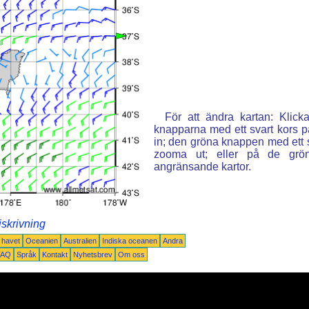
För att ändra kartan: Klic
knapparna med ett svart kors p
in; den gröna knappen med ett st
zooma ut; eller på de grön
angränsande kartor.
iskrivning
a havet
Oceanien
Australien
Indiska oceanen
Andra
FAQ
Språk
Kontakt
Nyhetsbrev
Om oss