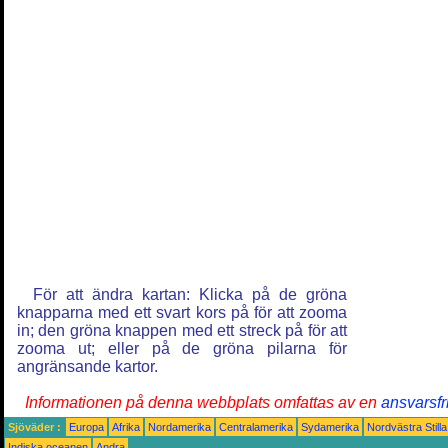
För att ändra kartan: Klicka på de gröna
knapparna med ett svart kors på för att zooma
in; den gröna knappen med ett streck på för att
zooma ut; eller på de gröna pilarna för
angränsande kartor.
Informationen på denna webbplats omfattas av en
ansvarsfr
Sjöväder :
Europa
Afrika
Nordamerika
Centralamerika
Sydamerika
Nordvästra Still
Indiska oceanen
Andra