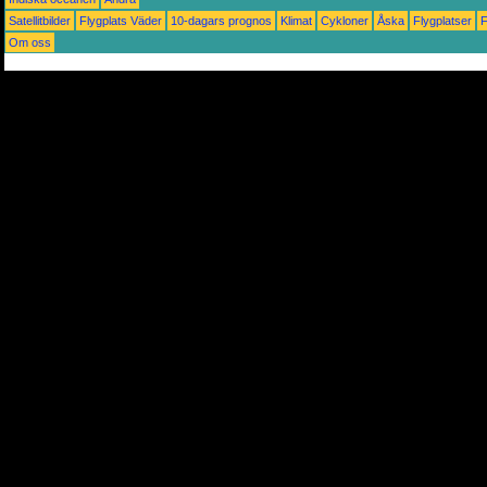
Satellitbilder
Flygplats Väder
10-dagars prognos
Klimat
Cykloner
Åska
Flygplatser
Om oss