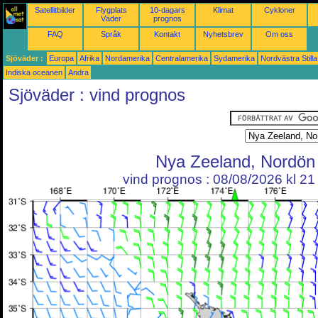
Satellitbilder
Flygplats
10-dagars
Klimat
Cykloner
Väder
prognos
FAQ
Språk
Kontakt
Nyhetsbrev
Om oss
Sjöväder :
Europa
Afrika
Nordamerika
Centralamerika
Sydamerika
Nordvästra Still
Indiska oceanen
Andra
Sjöväder : vind prognos
Nya Zeeland, Nordön
vind prognos : 08/08/2026 kl 2