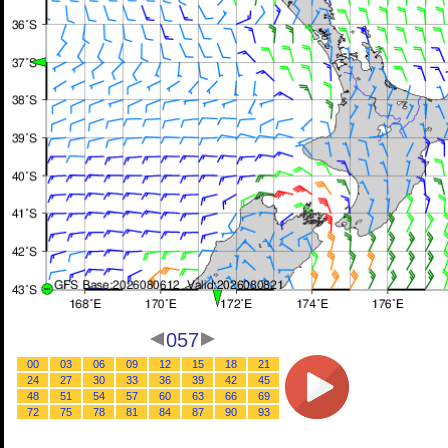
057
00
03
06
09
12
15
18
21
24
27
30
33
36
39
42
45
48
51
54
57
60
63
66
69
72
75
78
81
84
87
90
93