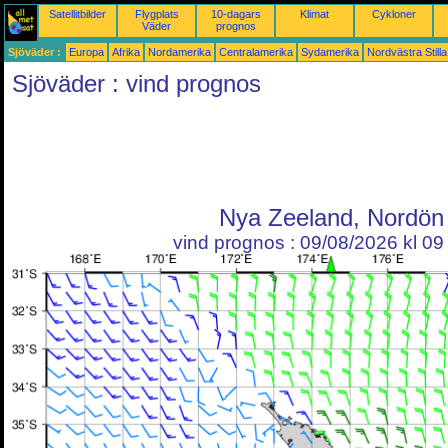
Satellitbilder
Flygplats
10-dagars
Klimat
Cykloner
Väder
prognos
Sjöväder :
Europa
Afrika
Nordamerika
Centralamerika
Sydamerika
Nordvästra Still
Sjöväder : vind prognos
Nya Zeeland, Nordön
vind prognos : 09/08/2026 kl 0