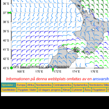
Informationen på denna webbplats omfattas av en
ansvarsfr
Sjöväder :
Europa
Afrika
Nordamerika
Centralamerika
Sydamerika
Nordvästra Still
Satellitbilder
Flygplats Väder
10-dagars prognos
Klimat
Cykloner
Åska
Flygplatser