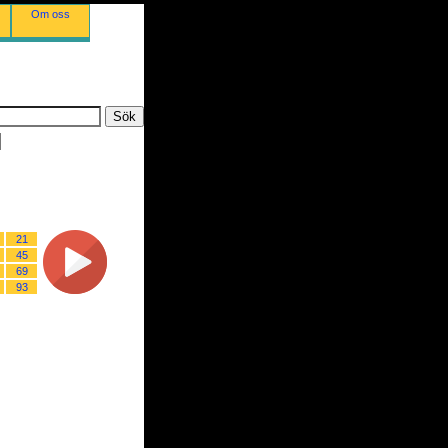
Om oss
21
45
69
93