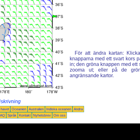
För att ändra kartan: Klic
knapparna med ett svart kors p
in; den gröna knappen med ett st
zooma ut; eller på de grön
angränsande kartor.
iskrivning
a havet
Oceanien
Australien
Indiska oceanen
Andra
FAQ
Språk
Kontakt
Nyhetsbrev
Om oss