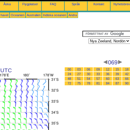
Åska
Flygplatser
FAQ
Språk
Kontakt
Nyhetsbrev
a havet
Oceanien
Australien
Indiska oceanen
Andra
069
9 UTC
00
03
06
09
12
15
18
24
27
30
33
36
39
42
48
51
54
57
60
63
66
72
75
78
81
84
87
90