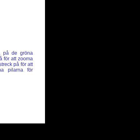
ka på de gröna
å för att zooma
reck på för att
a pilarna för