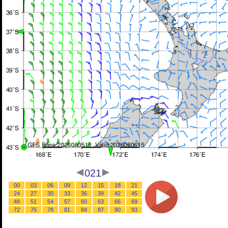
021
00
03
06
09
12
15
18
21
24
27
30
33
36
39
42
45
48
51
54
57
60
63
66
69
72
75
78
81
84
87
90
93