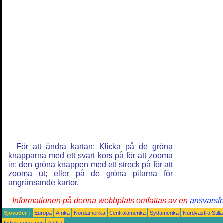
För att ändra kartan: Klicka på de gröna
knapparna med ett svart kors på för att zooma
in; den gröna knappen med ett streck på för att
zooma ut; eller på de gröna pilarna för
angränsande kartor.
Informationen på denna webbplats omfattas av en
ansvarsfr
Sjöväder :
Europa
Afrika
Nordamerika
Centralamerika
Sydamerika
Nordvästra Still
Indiska oceanen
Andra