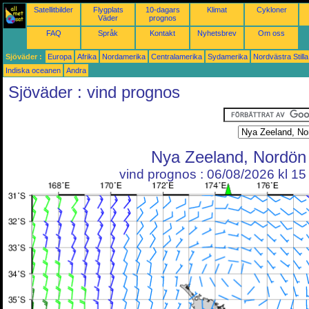
Satellitbilder
Flygplats
10-dagars
Klimat
Cykloner
Väder
prognos
FAQ
Språk
Kontakt
Nyhetsbrev
Om oss
Sjöväder :
Europa
Afrika
Nordamerika
Centralamerika
Sydamerika
Nordvästra Still
Indiska oceanen
Andra
Sjöväder : vind prognos
Nya Zeeland, Nordön
vind prognos : 06/08/2026 kl 1