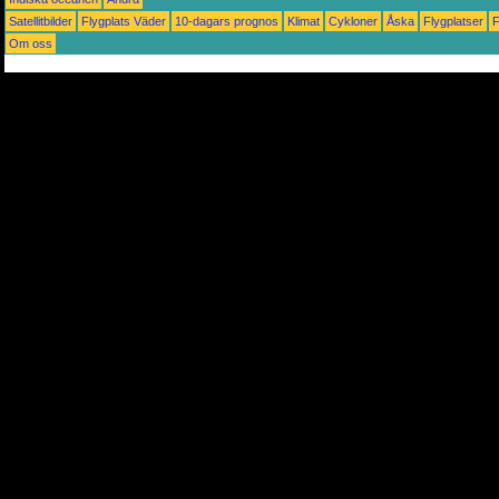
Satellitbilder
Flygplats Väder
10-dagars prognos
Klimat
Cykloner
Åska
Flygplatser
Om oss