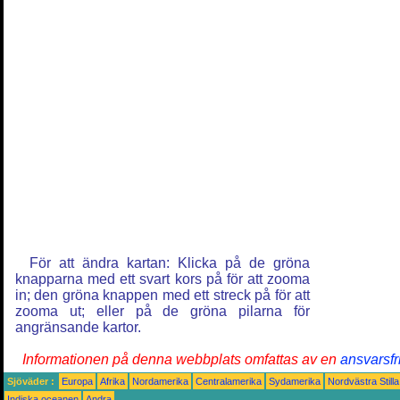
För att ändra kartan: Klicka på de gröna
knapparna med ett svart kors på för att zooma
in; den gröna knappen med ett streck på för att
zooma ut; eller på de gröna pilarna för
angränsande kartor.
Informationen på denna webbplats omfattas av en
ansvarsfr
Sjöväder :
Europa
Afrika
Nordamerika
Centralamerika
Sydamerika
Nordvästra Still
Indiska oceanen
Andra