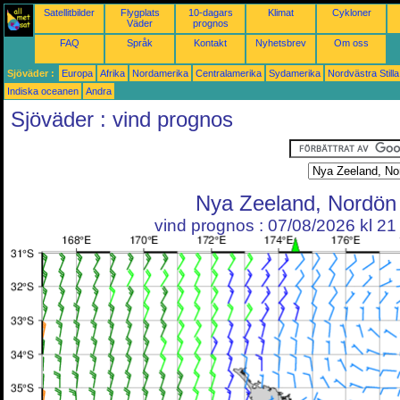
Satellitbilder
Flygplats
10-dagars
Klimat
Cykloner
Väder
prognos
FAQ
Språk
Kontakt
Nyhetsbrev
Om oss
Sjöväder :
Europa
Afrika
Nordamerika
Centralamerika
Sydamerika
Nordvästra Still
Indiska oceanen
Andra
Sjöväder : vind prognos
Nya Zeeland, Nordön
vind prognos : 07/08/2026 kl 2