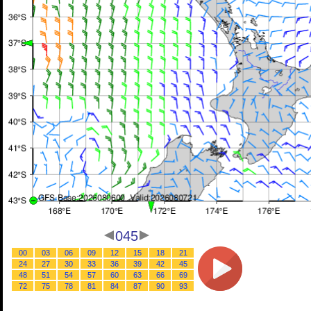
045
00
03
06
09
12
15
18
21
24
27
30
33
36
39
42
45
48
51
54
57
60
63
66
69
72
75
78
81
84
87
90
93