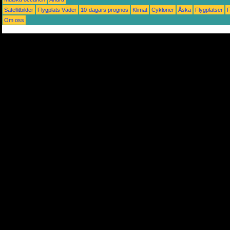
Satellitbilder
Flygplats Väder
10-dagars prognos
Klimat
Cykloner
Åska
Flygplatser
Om oss