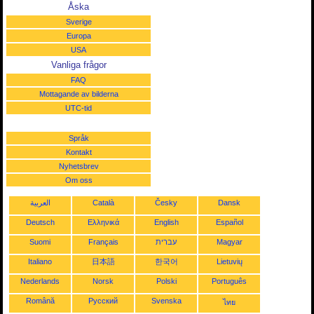
Åska
Sverige
Europa
USA
Vanliga frågor
FAQ
Mottagande av bilderna
UTC-tid
Språk
Kontakt
Nyhetsbrev
Om oss
العربية
Català
Česky
Dansk
Deutsch
Ελληνικά
English
Español
Suomi
Français
עברית
Magyar
Italiano
日本語
한국어
Lietuvių
Nederlands
Norsk
Polski
Português
Română
Русский
Svenska
ไทย