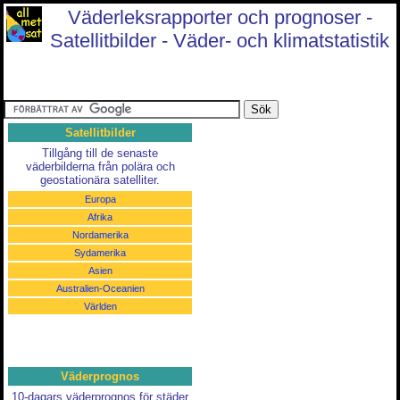
Väderleksrapporter och prognoser -
Satellitbilder - Väder- och klimatstatistik
Satellitbilder
Tillgång till de senaste
väderbilderna från polära och
geostationära satelliter.
Europa
Afrika
Nordamerika
Sydamerika
Asien
Australien-Oceanien
Världen
Väderprognos
10-dagars väderprognos för städer