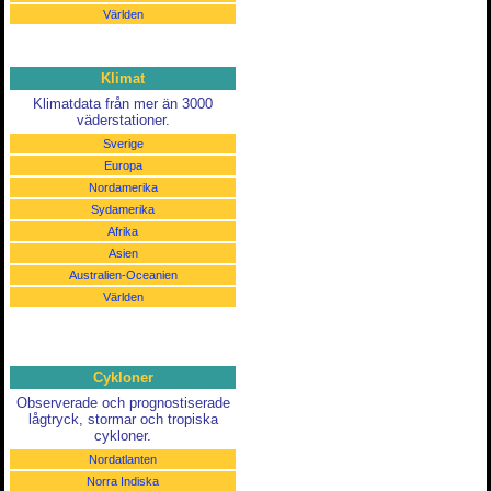
Världen
Klimat
Klimatdata från mer än 3000
väderstationer.
Sverige
Europa
Nordamerika
Sydamerika
Afrika
Asien
Australien-Oceanien
Världen
Cykloner
Observerade och prognostiserade
lågtryck, stormar och tropiska
cykloner.
Nordatlanten
Norra Indiska