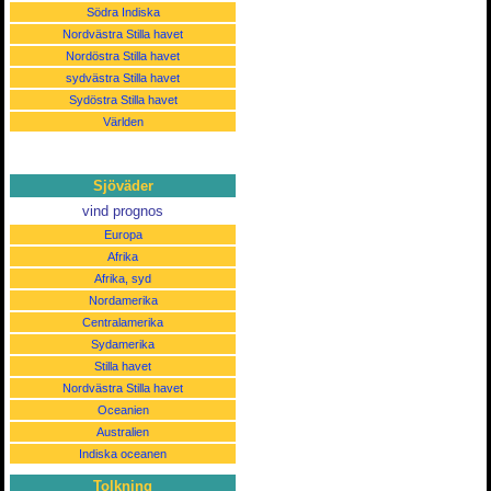
Södra Indiska
Nordvästra Stilla havet
Nordöstra Stilla havet
sydvästra Stilla havet
Sydöstra Stilla havet
Världen
Sjöväder
vind prognos
Europa
Afrika
Afrika, syd
Nordamerika
Centralamerika
Sydamerika
Stilla havet
Nordvästra Stilla havet
Oceanien
Australien
Indiska oceanen
Tolkning