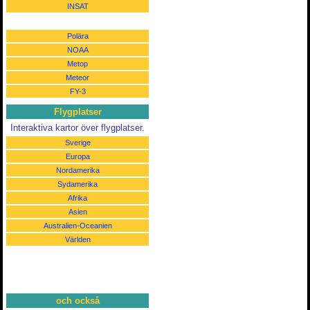
INSAT
Polära
NOAA
Metop
Meteor
FY-3
Flygplatser
Interaktiva kartor över flygplatser.
Sverige
Europa
Nordamerika
Sydamerika
Afrika
Asien
Australien-Oceanien
Världen
och också