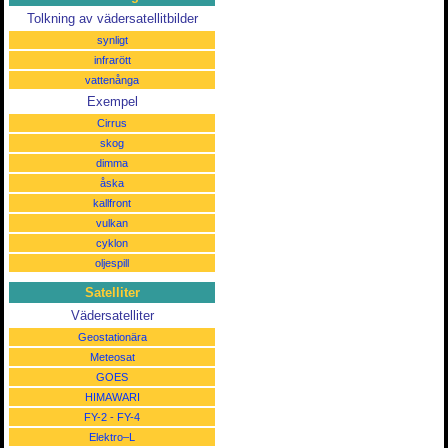
Tolkning av vädersatellitbilder
synligt
infrarött
vattenånga
Exempel
Cirrus
skog
dimma
åska
kallfront
vulkan
cyklon
oljespill
Satelliter
Vädersatelliter
Geostationära
Meteosat
GOES
HIMAWARI
FY-2
-
FY-4
Elektro–L